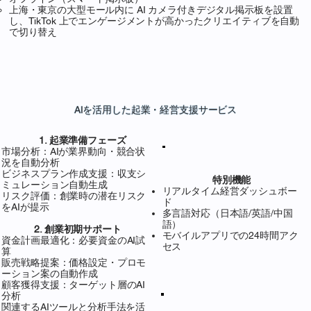
上海・東京の大型モール内に AI カメラ付きデジタル掲示板を設置
し、TikTok 上でエンゲージメントが高かったクリエイティブを自動
で切り替え
AIを活用した起業・経営支援サービス
1. 起業準備フェーズ
市場分析：AIが業界動向・競合状
況を自動分析
ビジネスプラン作成支援：収支シ
特別機能
ミュレーション自動生成
リアルタイム経営ダッシュボー
リスク評価：創業時の潜在リスク
ド
をAIが提示
多言語対応（日本語/英語/中国
語）
2. 創業初期サポート
モバイルアプリでの24時間アク
資金計画最適化：必要資金のAI試
セス
算
販売戦略提案：価格設定・プロモ
ーション案の自動作成
顧客獲得支援：ターゲット層のAI
分析
関連するAIツールと分析手法を活