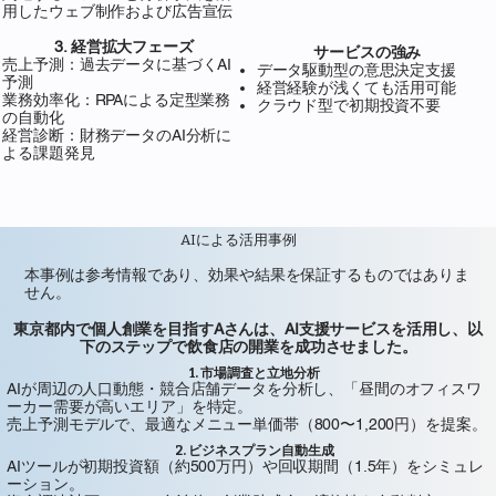
用したウェブ制作および広告宣伝
3. 経営拡大フェーズ
サービスの強み
売上予測：過去データに基づくAI
データ駆動型の意思決定支援
予測
経営経験が浅くても活用可能
業務効率化：RPAによる定型業務
クラウド型で初期投資不要
の自動化
経営診断：財務データのAI分析に
よる課題発見
AIによる活用事例
本事例は参考情報であり、効果や結果を保証するものではありま
せん。
東京都内で個人創業を目指すAさんは、AI支援サービスを活用し、以
下のステップで飲食店の開業を成功させました。
1. 市場調査と立地分析
AIが周辺の人口動態・競合店舗データを分析し、「昼間のオフィスワ
ーカー需要が高いエリア」を特定。
売上予測モデルで、最適なメニュー単価帯（800〜1,200円）を提案。
2. ビジネスプラン自動生成
AIツールが初期投資額（約500万円）や回収期間（1.5年）をシミュレ
ーション。