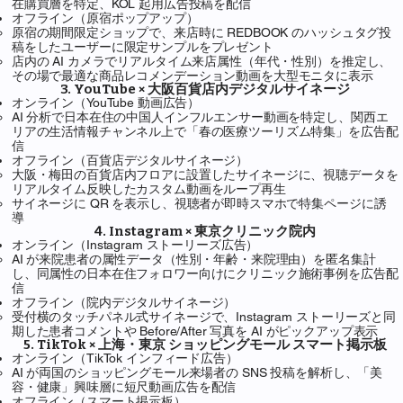
在購買層を特定、KOL 起用広告投稿を配信
オフライン（原宿ポップアップ）
原宿の期間限定ショップで、来店時に REDBOOK のハッシュタグ投
稿をしたユーザーに限定サンプルをプレゼント
店内の AI カメラでリアルタイム来店属性（年代・性別）を推定し、
その場で最適な商品レコメンデーション動画を大型モニタに表示
3. YouTube × 大阪百貨店内デジタルサイネージ
オンライン（YouTube 動画広告）
AI 分析で日本在住の中国人インフルエンサー動画を特定し、関西エ
リアの生活情報チャンネル上で「春の医療ツーリズム特集」を広告配
信
オフライン（百貨店デジタルサイネージ）
大阪・梅田の百貨店内フロアに設置したサイネージに、視聴データを
リアルタイム反映したカスタム動画をループ再生
サイネージに QR を表示し、視聴者が即時スマホで特集ページに誘
導
4. Instagram × 東京クリニック院内
オンライン（Instagram ストーリーズ広告）
AI が来院患者の属性データ（性別・年齢・来院理由）を匿名集計
し、同属性の日本在住フォロワー向けにクリニック施術事例を広告配
信
オフライン（院内デジタルサイネージ）
受付横のタッチパネル式サイネージで、Instagram ストーリーズと同
期した患者コメントや Before/After 写真を AI がピックアップ表示
5. TikTok × 上海・東京 ショッピングモール スマート掲示板
オンライン（TikTok インフィード広告）
AI が両国のショッピングモール来場者の SNS 投稿を解析し、「美
容・健康」興味層に短尺動画広告を配信
オフライン（スマート掲示板）