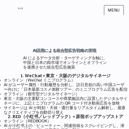
​富士星
MENU
AI活用による統合型広告戦略の実現
AI によるデータ分析・ターゲティングを軸に、
中国と日本の両市場でオンラインとオフライン
を連携させた統合型広告施策
1. WeChat × 東京・大阪のデジタルサイネージ
オンライン（WeChat ミニプログラム）
AI がユーザー属性・行動履歴を分析し、訪日意欲の高い中国ユーザ
ー向けに「日本最新コスメ体験ツアー」のミニプログラム広告を配信
オフライン（都市型デジタルサイネージ）
東京・大阪の主要駅コンコースや商業施設内に設置したデジタルサイ
ネージに、上記ミニプログラムの QR コード付き動画広告を放映
サイネージは AI が時刻・天候・通行量をリアルタイム解析し、最適
なクリエイティブを自動切り替え
2. RED（小红书／レッドブック）× 原宿ポップアップストア
オンライン（REDBOOK）
AI が小红书上の「ビューティー」関連投稿をスクレイピングし、潜