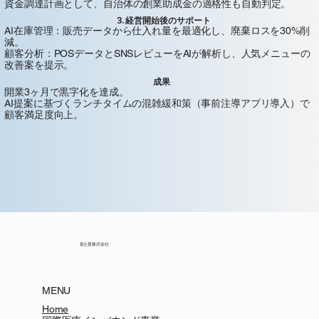
資金調達計画として、自治体の創業助成金の適格性も自動判定。
3. 経営開始後のサポート
AI在庫管理：販売データから仕入れ量を最適化し、廃棄ロスを30%削
減。
顧客分析：POSデータとSNSレビューをAIが解析し、人気メニューの
改善案を提示。
成果
開業3ヶ月で黒字化を達成。
AI提案に基づくランチタイムの混雑緩和策（事前注導アプリ導入）で
顧客満足度向上。
富士星株式会社
MENU
Home