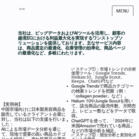
​富士星
MENU
当社は、ビッグデータおよびAIツールを活用し、顧客の
越境ECにおける利益最大化を実現するワンストップソ
リューションを提供しております。主なサービス内容
は、商品選定の最適化、在庫管理の効率化、商品ページ
の最適化など、多岐にわたります。
✅ ステップ①：市場トレンドの分析
使用ツール：Google Trends、
Helium 10、Jungle Scout、
Keepa、ChatGPTなど
Google Trendsで商品カテゴリー
の検索トレンドを把握（例：
「collagen powder」など）。
Helium 10やJungle Scoutを用い
【実用例】
て、該当商品の販売件数、月間売
中国市場向けに日本製美容商品を
上、レビュー数などをデータで取
販売しているクライアント企業に
得。
対し、当社は以下の支援を行いま
ChatGPTを使って、「2024年に
した：
米国Amazonで売れている商品」
AIによる市場データ分析を通じ
などの市場分析を補足。
て、現地で需要の高い商品カテゴ
✅ ステップ②：競合分析と差別化ポ
イントの抽出