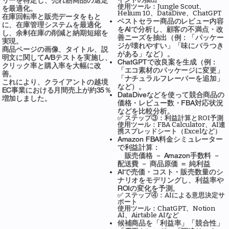
リーを特定し、売れ筋商品の選定
使用ツール：Jungle Scout、
を最適化。
Helium 10、DataDive、ChatGPT
在庫回転率と販売データをもと
ベストセラー商品のレビュー内容
に、在庫管理システムを最適化
をAIで分析し、顧客の不満点・改
し、余剰在庫の削減と納期短縮を
善ニーズを抽出（例：「パッケー
実現。
ジが壊れやすい」「味にバラつき
商品ページの画像、タイトル、説
がある」など）。
明文に関してA/Bテストを実施し、
ChatGPTで改良案を生成（例：
クリック率と購入率を大幅に改
「エコ素材のパッケージに変更」
善。
「ナチュラルフレーバーを追加」
これにより、クライアントの越境
など）。
EC事業における月間売上が約35％
DataDiveなどを使って競合商品の
増加しました。
価格・レビュー数・FBA対応状況
などを比較分析。
✅ ステップ③：利益計算とROI予測
使用ツール：FBA Calculator、AI連
携スプレッドシート（Excelなど）
Amazon FBA料金シミュレーター
で利益計算：
販売価格 － Amazon手数料 －
配送費 － 商品原価 ＝ 純利益
AIで売価・コスト・販売数量のシ
ナリオをモデリングし、利益率や
ROIの変化を予測。
✅ ステップ④：AIによる意思決定サ
ポート
使用ツール：ChatGPT、Notion
AI、Airtable AIなど
候補商品を「利益率」「競合性」