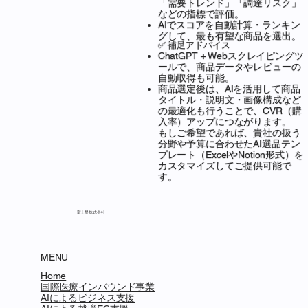
「需要トレンド」「調達リスク」
などの指標で評価。
AIでスコアを自動計算・ランキン
グして、最も有望な商品を選出。
✅ 補足アドバイス
ChatGPT + Webスクレイピングツ
ールで、商品データやレビューの
自動取得も可能。
商品選定後は、AIを活用して商品
タイトル・説明文・画像構成など
の最適化も行うことで、CVR（購
入率）アップにつながります。
もしご希望であれば、貴社の扱う
分野や予算に合わせたAI選品テン
プレート（ExcelやNotion形式）を
カスタマイズしてご提供可能で
す。
富士星株式会社
MENU
Home
国際医療インバウンド事業
AIによるビジネス支援